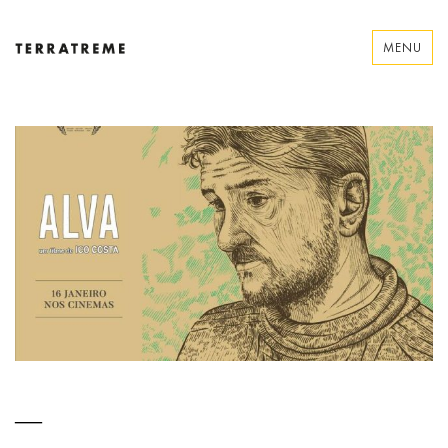
Skip
to
MENU
content
Terratreme