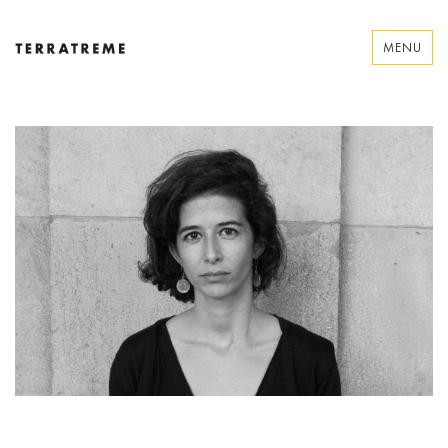
Skip
to
MENU
content
Terratreme