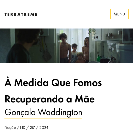
Skip
to
MENU
content
Terratreme
À Medida Que Fomos
Recuperando a Mãe
Gonçalo Waddington
Ficção / HD / 28' / 2024