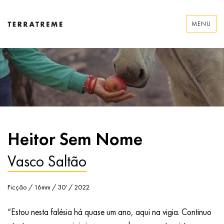
Skip
to
MENU
content
Terratreme
Heitor Sem Nome
Vasco Saltão
Ficção / 16mm / 30' / 2022
“Estou nesta falésia há quase um ano, aqui na vigia. Continuo