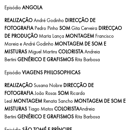
Episódio
ANGOLA
REALIZAÇÃO
André Godinho
DIRECÇÃO DE
FOTOGRAFIA
Pedro Pinho
SOM
Gita Cerveira
DIRECÇAO
DE PRODUÇÃO
Marta Lança
MONTAGEM
Francisco
Moreia e André Godinho
MONTAGEM DE SOM E
MISTURAS
Miguel Martins
COLORISTA
Andreia
Bertini
GENÉRICO E GRAFISMOS
Rita Barbosa
Episódio
VIAGENS PHILOSOPHICAS
REALIZAÇÃO
Susana Nobre
DIRECÇÃO DE
FOTOGRAFIA
João Rosas
SOM
Ricardo
Leal
MONTAGEM
Renata Sancho
MONTAGEM DE SOM E
MISTURAS
Tiago Matos
COLORISTA
Andreia
Bertini
GENÉRICO E GRAFISMOS
Rita Barbosa
Episódio
SÃO TOMÉ E PRÍNCIPE