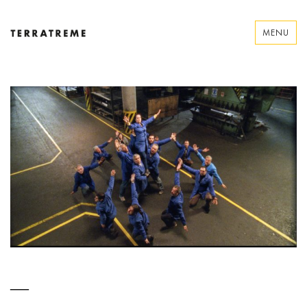
Skip
to
MENU
content
Terratreme