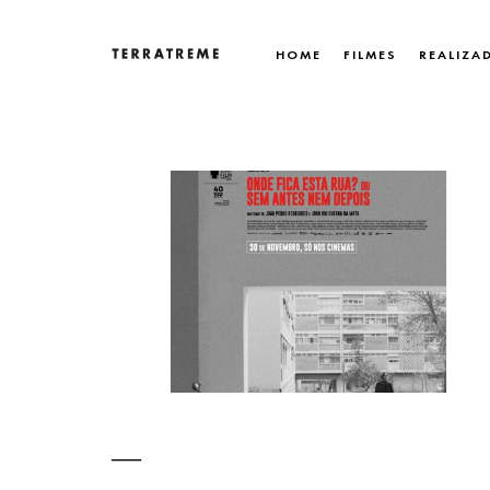
Skip
to
HOME
FILMES
REALIZA
content
Terratreme