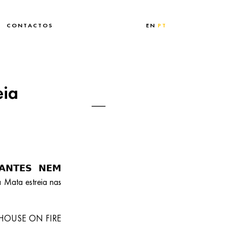
CONTACTOS
EN
PT
eia
𝗡𝗧𝗘𝗦 𝗡𝗘𝗠
a Mata estreia nas
, HOUSE ON FIRE