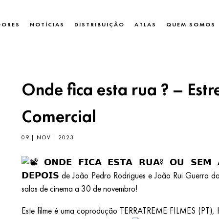
DORES
NOTÍCIAS
DISTRIBUIÇÃO
ATLAS
QUEM SOMOS
Onde fica esta rua ? – Estr
Comercial
09 | NOV | 2023
𝗢𝗡𝗗𝗘 𝗙𝗜𝗖𝗔 𝗘𝗦𝗧𝗔 𝗥𝗨𝗔? 𝗢𝗨 𝗦𝗘𝗠 
𝗗𝗘𝗣𝗢𝗜𝗦 de João Pedro Rodrigues e João Rui Guerra d
salas de cinema a 30 de novembro!
Este filme é uma coprodução TERRATREME FILMES (PT)