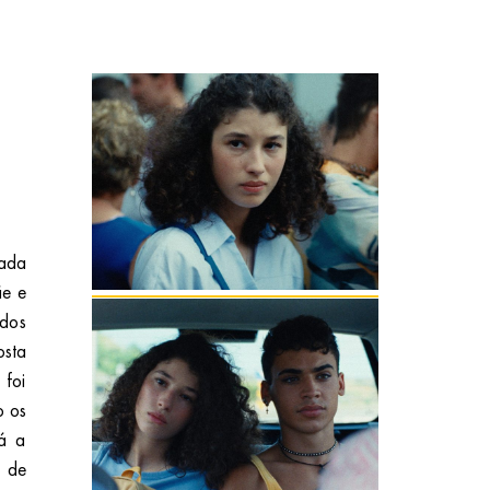
cada
ãe e
 dos
osta
foi
o os
rá a
z de