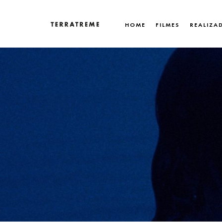
Skip
to
HOME
FILMES
REALIZA
content
Terratreme