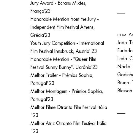
Jury Award - Écrans Mixtes,
França'23
Honorable Mention from the Jury -
Independent Film Festival Athens,
Ana
Grécia'23
COM
João Ta
Youth Jury Competition - International
Furtad
Film Festival Innsbruck, Austria' 23
Leda 
Honorable Mention - "Queer Film
Nádia 
Festival Sunny Bunny", Ucrânia'23
Godin
Melhor Trailer - Prémios Sophia,
Bruno 
Portugal' 23
Blesson
Melhor Montagem - Prémios Sophia,
Portugal'23
Melhor Filme Otranto Film Festival Itália
´23
Melhor Atriz Otranto Film Festival Itália
´23