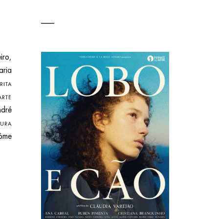
iro,
aria
ITA
ARTE
dré
TURA
ôme