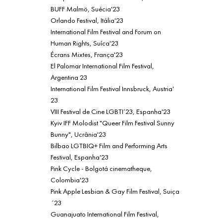
BUFF Malmö, Suécia'23
Orlando Festival, Itália'23
International Film Festival and Forum on
Human Rights, Suíca'23
Écrans Mixtes, França'23
El Palomar International Film Festival,
Argentina 23
International Film Festival Innsbruck, Austria'
23
VIII Festival de Cine LGBTI’23, Espanha'23
Kyiv IFF Molodist "Queer Film Festival Sunny
Bunny", Ucrânia'23
Bilbao LGTBIQ+ Film and Performing Arts
Festival, Espanha'23
Pink Cycle - Bolgotá cinematheque,
Colombia'23
Pink Apple Lesbian & Gay Film Festival, Suiça
´23
Guanajuato International Film Festival,