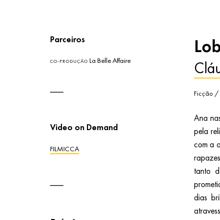
Parceiros
Lob
La Belle Affaire
Cláu
CO-PRODUÇÃO
Ficção /
Ana nas
Video on Demand
pela re
com a a
FILMICCA
rapazes
tanto 
prometi
dias b
atraves