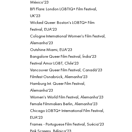
México'23
BFI Flare: London LGBTIQ+ Film Festival,
UK'23
Wicked Queer: Boston's LGBTQ+ Film
Festival, EUA'23
Cologne International Women's Film Festival,
Alemanha'23
Outshine Miami, EUA'23
Bangalore Queer Film Festival, Índia'23
Festival Amor LGBT, Chile'23
Vancouver Queer Film Festival, Canadá'23
Filmfest Osnabrück, Alemanha'23
Hamburg Int. Queer Film Festival,
Alemanha'23
Women's World Film Festival, Alemanha'23
Female Filmmakers Berlin, Alemanha'23
Chicago LGBTQ+ International Film Festival,
EUA'23
Frames - Portuguese Film Festival, Suécia'23
Pink Screens, Bélgica'23