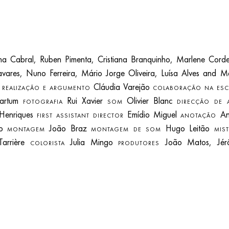
 Cabral, Ruben Pimenta, Cristiana Branquinho, Marlene Corde
vares, Nuno Ferreira, Mário Jorge Oliveira, Luísa Alves and M
o
Cláudia Varejão
REALIZAÇÃO E ARGUMENTO
COLABORAÇÃO NA ESCR
Cartum
Rui Xavier
Olivier Blanc
FOTOGRAFIA
SOM
DIRECÇÃO DE 
Henriques
Emídio Miguel
An
FIRST ASSISTANT DIRECTOR
ANOTAÇÃO
ho
João Braz
Hugo Leitão
MONTAGEM
MONTAGEM DE SOM
MIS
Tarrière
Julia Mingo
João Matos, Jér
COLORISTA
PRODUTORES