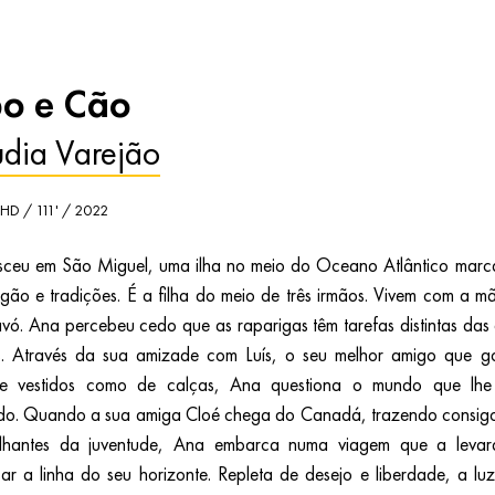
o e Cão
dia Varejão
 HD / 111' / 2022
ceu em São Miguel, uma ilha no meio do Oceano Atlântico mar
ligão e tradições. É a filha do meio de três irmãos. Vivem com a m
vó. Ana percebeu cedo que as raparigas têm tarefas distintas das
. Através da sua amizade com Luís, o seu melhor amigo que g
de vestidos como de calças, Ana questiona o mundo que lhe 
do. Quando a sua amiga Cloé chega do Canadá, trazendo consig
rilhantes da juventude, Ana embarca numa viagem que a leva
sar a linha do seu horizonte. Repleta de desejo e liberdade, a lu