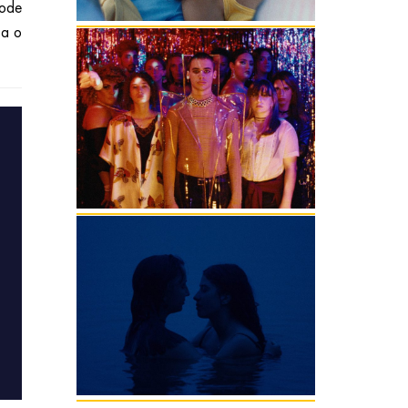
 ode
sa o