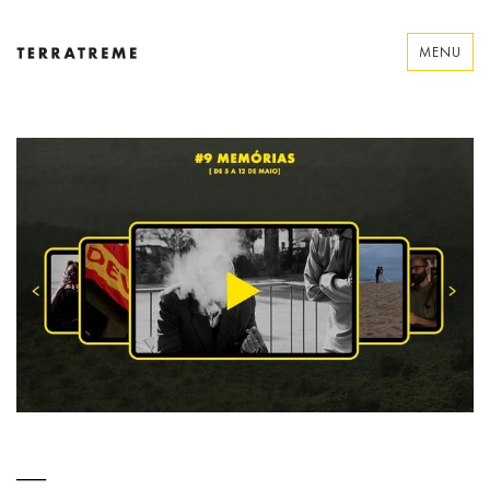
Skip
to
MENU
content
Terratreme