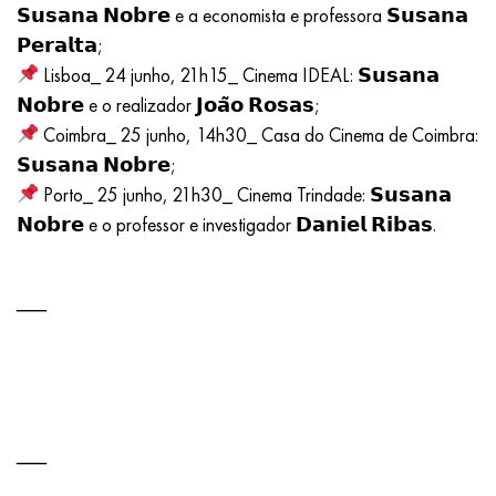
𝗦𝘂𝘀𝗮𝗻𝗮 𝗡𝗼𝗯𝗿𝗲 e a economista e professora 𝗦𝘂𝘀𝗮𝗻𝗮
𝗣𝗲𝗿𝗮𝗹𝘁𝗮;
Lisboa_ 24 junho, 21h15_ Cinema IDEAL: 𝗦𝘂𝘀𝗮𝗻𝗮
𝗡𝗼𝗯𝗿𝗲 e o realizador 𝗝𝗼𝗮̃𝗼 𝗥𝗼𝘀𝗮𝘀;
Coimbra_ 25 junho, 14h30_ Casa do Cinema de Coimbra:
𝗦𝘂𝘀𝗮𝗻𝗮 𝗡𝗼𝗯𝗿𝗲;
Porto_ 25 junho, 21h30_ Cinema Trindade: 𝗦𝘂𝘀𝗮𝗻𝗮
𝗡𝗼𝗯𝗿𝗲 e o professor e investigador 𝗗𝗮𝗻𝗶𝗲𝗹 𝗥𝗶𝗯𝗮𝘀.