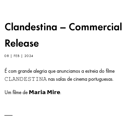
Clandestina – Commercial
Release
08 | FEB | 2024
É com grande alegria que anunciamos a estreia do filme
𝙲𝙻𝙰𝙽𝙳𝙴𝚂𝚃𝙸𝙽𝙰 nas salas de cinema portuguesas.
Um filme de 𝗠𝗮𝗿𝗶𝗮 𝗠𝗶𝗿𝗲.