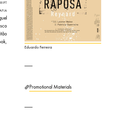
RIPT
AFIA
uel
isco
tão
ok,
Eduardo Ferreira
Promotional Materials