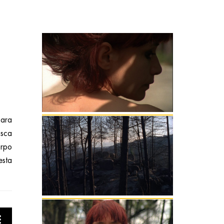
para
usca
orpo
esta