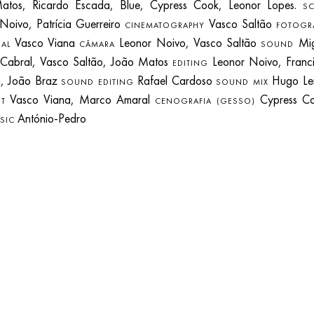
atos, Ricardo Escada, Blue, Cypress Cook, Leonor Lopes.
SC
Noivo, Patrícia Guerreiro
Vasco Saltão
CINEMATOGRAPHY
FOTOGR
Vasco Viana
Leonor Noivo, Vasco Saltão
Mig
AL
CÂMARA
SOUND
 Cabral, Vasco Saltão, João Matos
Leonor Noivo, Franc
EDITING
a, João Braz
Rafael Cardoso
Hugo Lei
SOUND EDITING
SOUND MIX
Vasco Viana, Marco Amaral
Cypress Co
T
CENOGRAFIA (GESSO)
António-Pedro
SIC