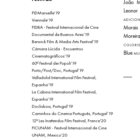
João M
Leonor 
FIDMarseille'19
Viennale'19
ADICION
FIDBA - Festival Internacional de Cine
Morais
Documental de Buenos Aires'19
Moreir
Berwick Film & Media Arts Festival'19
COLORIS
Cámara Lúcida - Encuentros
Blue
MU
Cinematográficos'19
60º Festival dei Popoli'19
Porto/Post/Doc, Portugal'19
Valladolid International Film Festival,
Espanha'19
La Cabina International Film Festival,
Espanha'19
Doclisboa, Portugal'19
Caminhos do Cinema Português, Portugal’19
12º Les Inattendus Film Festival, France'20
FICUNAM - Festival Internacional de Cine
UNAM, Mexico'20