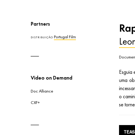
Partners
Ra
Portugal Film
Leo
DISTRIBUIÇÃO
Document
Esguia 
Video on Demand
uma ob
incessa
Doc Alliance
o camin
CXF+
se torne