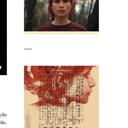
ição
tão,