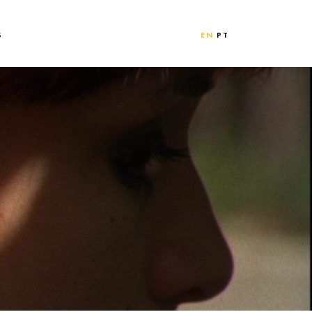
S
EN
PT