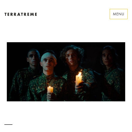
Skip
to
MENU
content
Terratreme