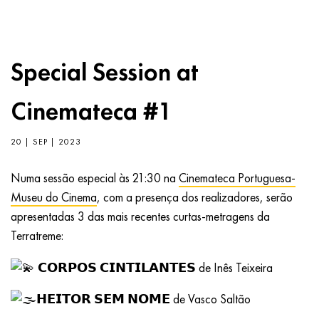
Special Session at
Cinemateca #1
20 | SEP | 2023
Numa sessão especial às 21:30 na
Cinemateca Portuguesa-
Museu do Cinema
, com a presença dos realizadores, serão
apresentadas 3 das mais recentes curtas-metragens da
Terratreme:
𝗖𝗢𝗥𝗣𝗢𝗦 𝗖𝗜𝗡𝗧𝗜𝗟𝗔𝗡𝗧𝗘𝗦 de Inês Teixeira
𝗛𝗘𝗜𝗧𝗢𝗥 𝗦𝗘𝗠 𝗡𝗢𝗠𝗘 de Vasco Saltão