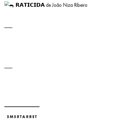
𝗥𝗔𝗧𝗜𝗖𝗜𝗗𝗔 de João Niza Ribeiro