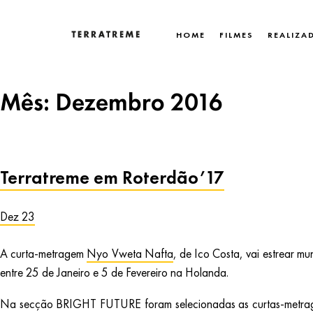
Skip
to
HOME
FILMES
REALIZA
content
Terratreme
Mês:
Dezembro 2016
Terratreme em Roterdão’17
Dez 23
A curta-metragem
Nyo Vweta Nafta
, de Ico Costa, vai estrear m
entre 25 de Janeiro e 5 de Fevereiro na Holanda.
Na secção BRIGHT FUTURE foram selecionadas as curtas-metr