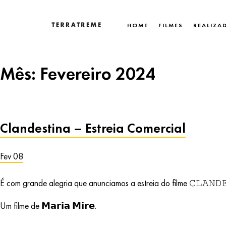
Skip
to
HOME
FILMES
REALIZA
content
Terratreme
Mês:
Fevereiro 2024
Clandestina – Estreia Comercial
Fev 08
É com grande alegria que anunciamos a estreia do filme 𝙲𝙻𝙰𝙽𝙳
Um filme de 𝗠𝗮𝗿𝗶𝗮 𝗠𝗶𝗿𝗲.