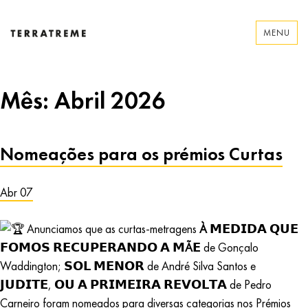
Skip
to
MENU
content
Terratreme
Mês:
Abril 2026
Nomeações para os prémios Curtas
Abr 07
Anunciamos que as curtas-metragens
À
𝗠𝗘𝗗𝗜𝗗𝗔 𝗤𝗨𝗘
𝗙𝗢𝗠𝗢𝗦 𝗥𝗘𝗖𝗨𝗣𝗘𝗥𝗔𝗡𝗗𝗢 𝗔 𝗠
Ã
𝗘 de Gonçalo
Waddington; 𝗦𝗢𝗟 𝗠𝗘𝗡𝗢𝗥 de André Silva Santos e
𝗝𝗨𝗗𝗜𝗧𝗘, 𝗢𝗨 𝗔 𝗣𝗥𝗜𝗠𝗘𝗜𝗥𝗔 𝗥𝗘𝗩𝗢𝗟𝗧𝗔 de Pedro
Carneiro foram nomeados para diversas categorias nos
Prémios