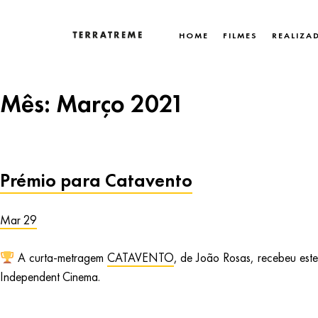
Skip
to
HOME
FILMES
REALIZA
content
Terratreme
Mês:
Março 2021
Prémio para Catavento
Mar 29
A curta-metragem
CATAVENTO
, de João Rosas, recebeu est
Independent Cinema.