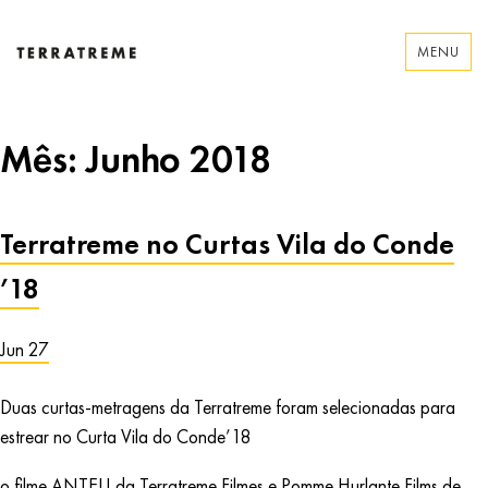
Skip
to
MENU
content
Terratreme
Mês:
Junho 2018
Terratreme no Curtas Vila do Conde
’18
Jun 27
Duas curtas-metragens da Terratreme foram selecionadas para
estrear no Curta Vila do Conde’18
o filme
ANTEU
da Terratreme Filmes e Pomme Hurlante Films de