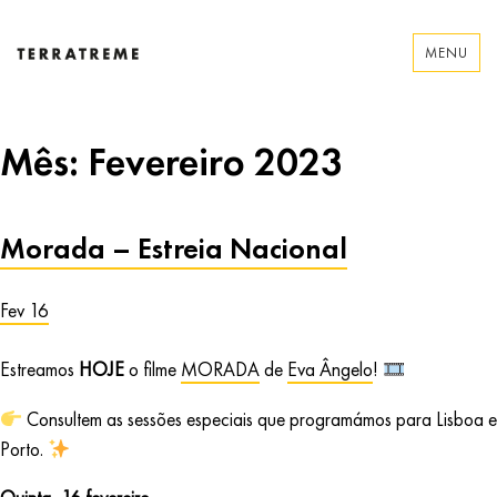
Skip
to
MENU
content
Terratreme
Mês:
Fevereiro 2023
Morada – Estreia Nacional
Fev 16
Estreamos
HOJE
o filme
MORADA
de
Eva Ângelo
!
Consultem as sessões especiais que programámos para Lisboa e
Porto.