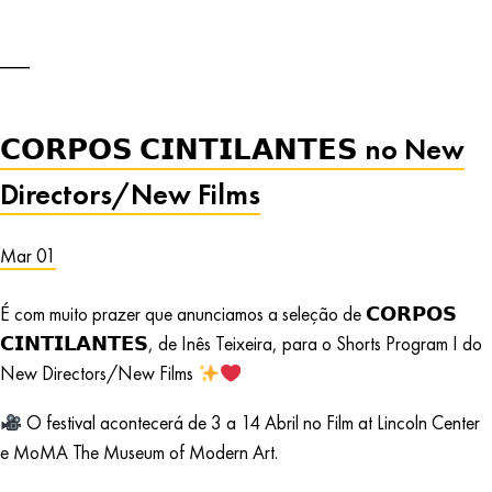
𝗖𝗢𝗥𝗣𝗢𝗦 𝗖𝗜𝗡𝗧𝗜𝗟𝗔𝗡𝗧𝗘𝗦 no New
Directors/New Films
Mar 01
É com muito prazer que anunciamos a seleção de 𝗖𝗢𝗥𝗣𝗢𝗦
𝗖𝗜𝗡𝗧𝗜𝗟𝗔𝗡𝗧𝗘𝗦, de Inês Teixeira, para o Shorts Program I do
New Directors/New Films
O festival acontecerá de 3 a 14 Abril no Film at Lincoln Center
e MoMA The Museum of Modern Art.