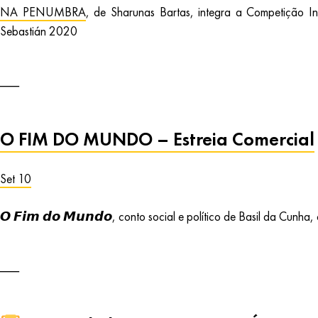
NA PENUMBRA
, de Sharunas Bartas, integra a Competição I
Sebastián 2020
O FIM DO MUNDO – Estreia Comercial
Set 10
𝙊 𝙁𝙞𝙢 𝙙𝙤 𝙈𝙪𝙣𝙙𝙤, conto social e político de Basil da Cunh