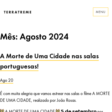
Skip
to
MENU
content
Terratreme
Mês:
Agosto 2024
A Morte de Uma Cidade nas salas
portuguesas!
Ago 20
É com muita alegria que vamos estrear nas salas o filme A MORTE
DE UMA CIDADE, realizado por João Rosas.
A MORTE DE UMA CIDADE
𝟱 𝗱𝗲 𝘀𝗲𝘁𝗲𝗺𝗯𝗿𝗼 nos